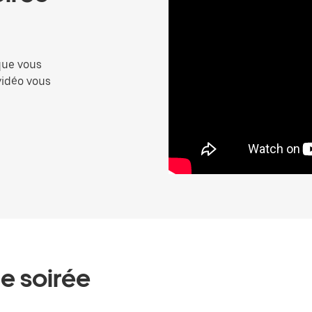
 que vous
vidéo vous
de soirée