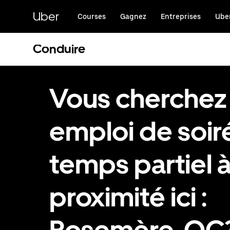
Passer
au
Uber
Courses
Gagnez
Entreprises
Uber
contenu
principal
Conduire
Vous cherchez
emploi de soir
temps partiel 
proximité ici :
Rosemère, QC