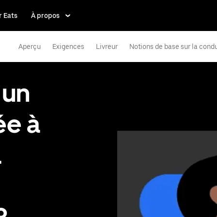
 Eats
À propos
Aperçu
Exigences
Livreur
Notions de base sur la cond
 un
ée à
à
?