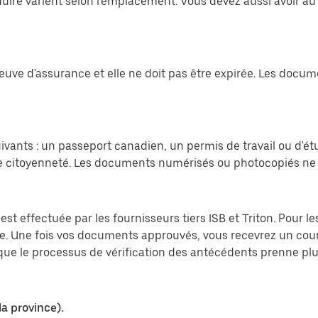
uire varient selon l'emplacement. Vous devez aussi avoir au
preuve d'assurance et elle ne doit pas être expirée. Les do
vants : un passeport canadien, un permis de travail ou d'ét
 citoyenneté. Les documents numérisés ou photocopiés ne 
est effectuée par les fournisseurs tiers ISB et Triton. Pour 
ite. Une fois vos documents approuvés, vous recevrez un cou
e que le processus de vérification des antécédents prenne p
la province).