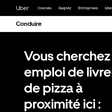
Passer
au
Uber
Courses
Gagnez
Entreprises
Uber
contenu
principal
Conduire
Vous cherchez
emploi de livre
de pizza à
proximité ici :