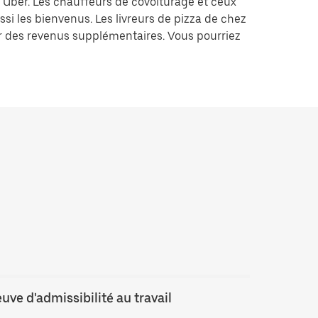
z Uber. Les chauffeurs de covoiturage et ceux
ssi les bienvenus. Les livreurs de pizza de chez
er des revenus supplémentaires. Vous pourriez
uve d'admissibilité au travail
Vérificati