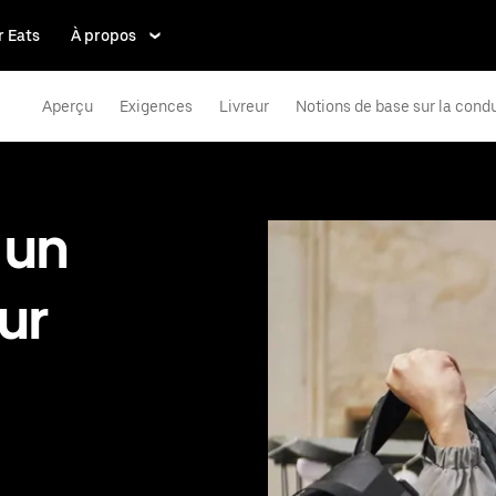
 Eats
À propos
Aperçu
Exigences
Livreur
Notions de base sur la cond
 un
ur