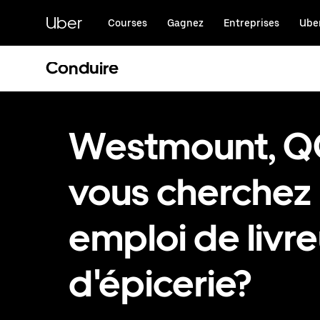
Passer
au
Uber
Courses
Gagnez
Entreprises
Uber
contenu
principal
Conduire
Westmount, QC
vous cherchez
emploi de livre
d'épicerie?