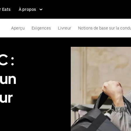
 Eats
À propos
Aperçu
Exigences
Livreur
Notions de base sur la cond
 :
 un
ur