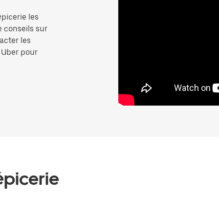
picerie les
e conseils sur
acter les
p Uber pour
épicerie