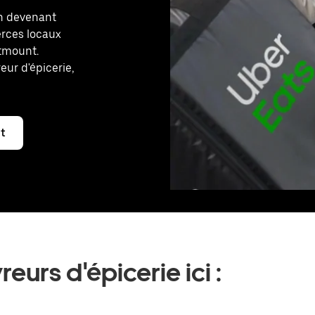
en devenant
erces locaux
stmount.
eur d'épicerie,
t
eurs d'épicerie ici :