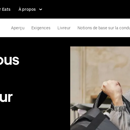
 Eats
À propos
Aperçu
Exigences
Livreur
Notions de base sur la cond
ous
ur