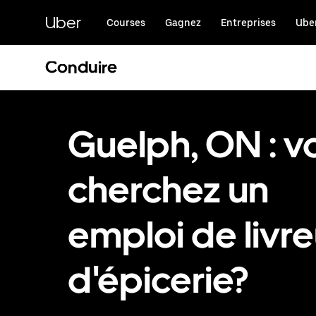
Passer
au
Uber
Courses
Gagnez
Entreprises
Uber
contenu
principal
Conduire
Guelph, ON : v
cherchez un
emploi de livre
d'épicerie?