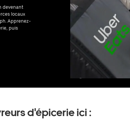
en devenant
erces locaux
elph. Apprenez-
rie, puis
eurs d'épicerie ici :