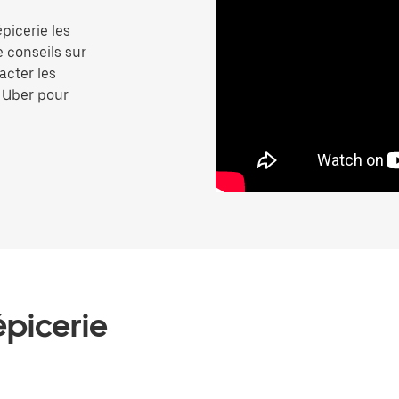
picerie les
e conseils sur
acter les
p Uber pour
épicerie