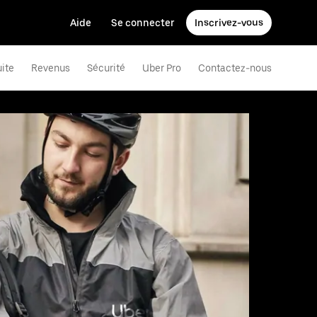
Aide
Se connecter
Inscrivez-vous
uite
Revenus
Sécurité
Uber Pro
Contactez-nous