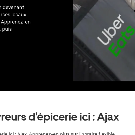
en devenant
erces locaux
x. Apprenez-en
, puis
eurs d'épicerie ici : Ajax
ie ici : Ajax. Apprenez-en plus sur l'horaire flexible,