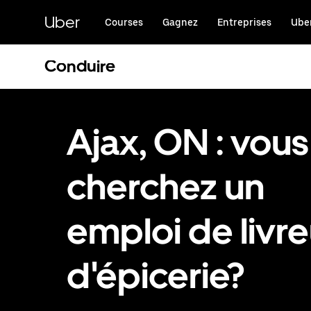
Passer
au
Uber
Courses
Gagnez
Entreprises
Uber
contenu
principal
Conduire
Ajax, ON : vous
cherchez un
emploi de livre
d'épicerie?