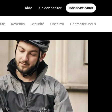
Aide
Se connecter
Inscrivez-vous
uite
Revenus
Sécurité
Uber Pro
Contactez-nous