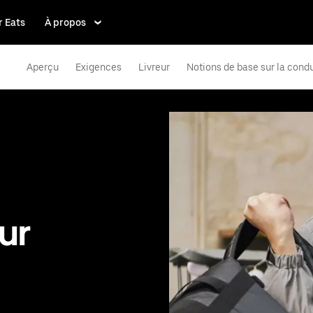
 Eats
À propos
Aperçu
Exigences
Livreur
Notions de base sur la cond
ur