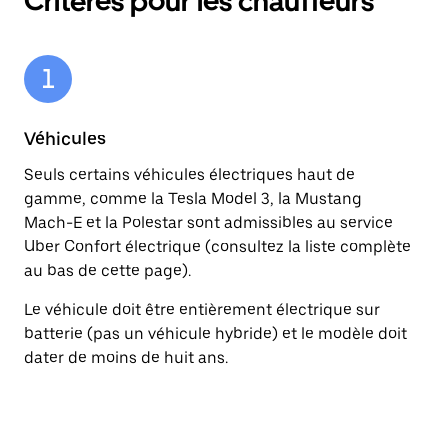
Critères pour les chauffeurs
Véhicules
N
Seuls certains véhicules électriques haut de
Le
gamme, comme la Tesla Model 3, la Mustang
Av
Mach-E et la Polestar sont admissibles au service
Uber Confort électrique (consultez la liste complète
au bas de cette page).
Le véhicule doit être entièrement électrique sur
batterie (pas un véhicule hybride) et le modèle doit
Si
dater de moins de huit ans.
le
vi
de