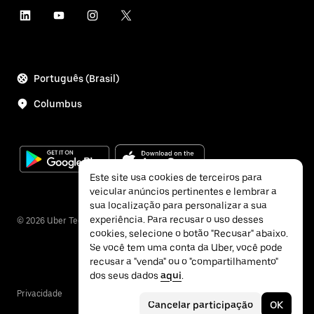
Português (Brasil)
Columbus
Este site usa cookies de terceiros para
veicular anúncios pertinentes e lembrar a
sua localização para personalizar a sua
experiência. Para recusar o uso desses
©
2026
Uber Technologies Inc.
cookies, selecione o botão "Recusar" abaixo.
Se você tem uma conta da Uber, você pode
recusar a "venda" ou o "compartilhamento"
dos seus dados
aqui
.
Privacidade
Acessibilidade
Termos
Cancelar participação
OK