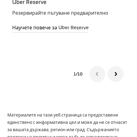
Uber Reserve
Uber
Резервирайте пътуване предварително
Мест
Научете повече за Uber Reserve
Науч
1/10
Материалите на тази уеб страница са предоставени
единствено с информативна цел и може да не се отнасят
за вашата държава, регион или град. Съдържанието
подлежи на промяна и може да бъде актуализирано