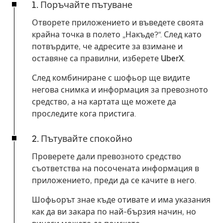
1. Поръчайте пътуване
Отворете приложението и въведете своята
крайна точка в полето „Накъде?“. След като
потвърдите, че адресите за взимане и
оставяне са правилни, изберете
UberX
.
След комбиниране с шофьор ще видите
негова снимка и информация за превозното
средство, а на картата ще можете да
проследите кога пристига.
2. Пътувайте спокойно
Проверете дали превозното средство
съответства на посочената информация в
приложението, преди да се качите в него.
Шофьорът знае къде отивате и има указания
как да ви закара по най-бързия начин, но