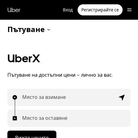
Прескочи
към
Uber
Вход
Регистрирайте се
основното
съдържание
Пътуване
UberX
Пътуване на достъпни цени – лично за вас.
Място за взимане
Място за оставяне
Вижте цените