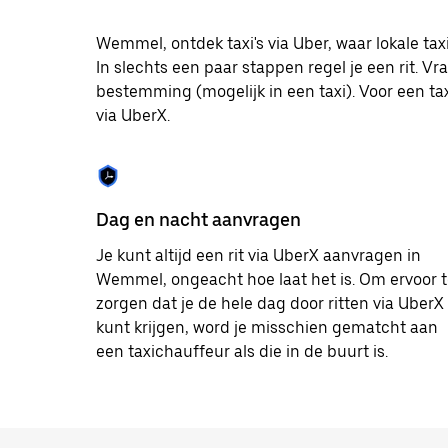
op
Escape
om
Wemmel, ontdek taxi's via Uber, waar lokale t
de
In slechts een paar stappen regel je een rit. Vr
agenda
bestemming (mogelijk in een taxi). Voor een taxi
te
sluiten.
via UberX.
Dag en nacht aanvragen
Je kunt altijd een rit via UberX aanvragen in
Wemmel, ongeacht hoe laat het is. Om ervoor 
zorgen dat je de hele dag door ritten via UberX
kunt krijgen, word je misschien gematcht aan
een taxichauffeur als die in de buurt is.