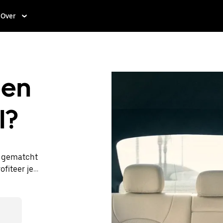
Over
een
l?
t gematcht
ofiteer je
re prijzen
een taxi