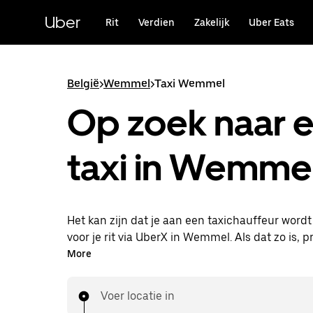
Doorgaan
naar
Uber
Rit
Verdien
Zakelijk
Uber Eats
hoofdinhoud
België
>
Wemmel
>
Taxi Wemmel
Op zoek naar 
taxi in Wemme
Het kan zijn dat je aan een taxichauffeur word
voor je rit via UberX in Wemmel. Als dat zo is, pr
van dezelfde 24/7 beschikbaarheid en betaalba
More
die je van UberX gewend bent, maar ga je met 
naar je bestemming.
Voer locatie in