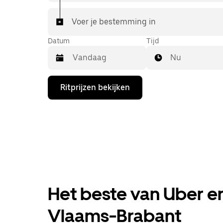
Voer je bestemming in
Datum
Tijd
Nu
Druk
Ritprijzen bekijken
op
de
pijl
omlaag
om
de
agenda
te
openen
en
een
Het beste van Uber en
datum
te
selecteren.
Vlaams-Brabant
Druk