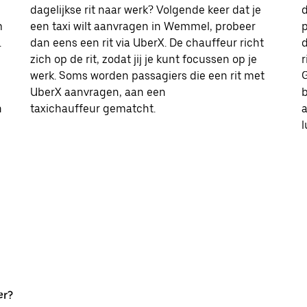
dagelijkse rit naar werk? Volgende keer dat je
d
m
een taxi wilt aanvragen in Wemmel, probeer
p
.
dan eens een rit via UberX. De chauffeur richt
d
zich op de rit, zodat jij je kunt focussen op je
r
werk. Soms worden passagiers die een rit met
G
UberX aanvragen, aan een
b
n
taxichauffeur gematcht.
er?