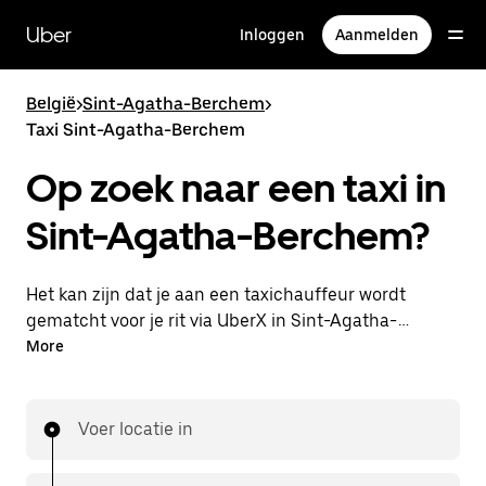
Doorgaan
naar
Uber
Inloggen
Aanmelden
hoofdinhoud
België
>
Sint-Agatha-Berchem
>
Taxi Sint-Agatha-Berchem
Op zoek naar een taxi in
Sint-Agatha-Berchem?
Het kan zijn dat je aan een taxichauffeur wordt
gematcht voor je rit via UberX in Sint-Agatha-
Berchem. Als dat zo is, profiteer je van dezelfde 24/7
More
beschikbaarheid en betaalbare prijzen die je van
UberX gewend bent, maar ga je met een taxi naar
je bestemming.
Voer locatie in