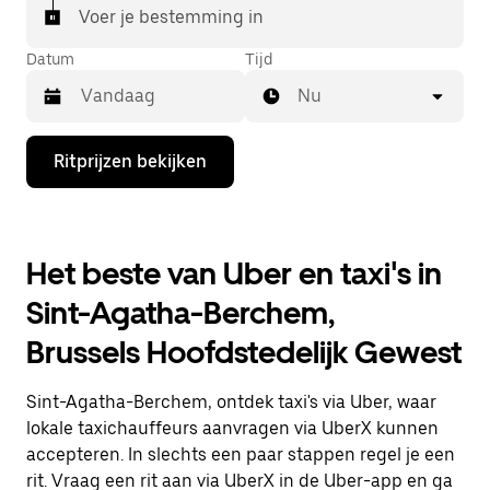
Voer je bestemming in
Datum
Tijd
Nu
Druk
Ritprijzen bekijken
op
de
pijl
omlaag
om
Het beste van Uber en taxi's in
de
agenda
Sint-Agatha-Berchem,
te
openen
Brussels Hoofdstedelijk Gewest
en
een
datum
Sint-Agatha-Berchem, ontdek taxi's via Uber, waar
te
selecteren.
lokale taxichauffeurs aanvragen via UberX kunnen
Druk
accepteren. In slechts een paar stappen regel je een
op
rit. Vraag een rit aan via UberX in de Uber-app en ga
Escape