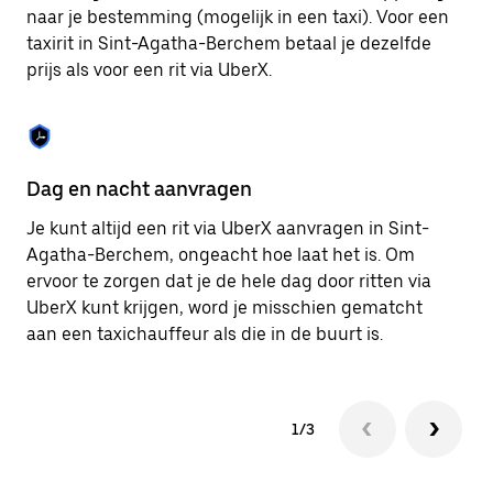
om
naar je bestemming (mogelijk in een taxi). Voor een
de
taxirit in Sint-Agatha-Berchem betaal je dezelfde
agenda
prijs als voor een rit via UberX.
te
sluiten.
Dag en nacht aanvragen
Ve
Je kunt altijd een rit via UberX aanvragen in Sint-
Ub
Agatha-Berchem, ongeacht hoe laat het is. Om
pa
ervoor te zorgen dat je de hele dag door ritten via
ha
UberX kunt krijgen, word je misschien gematcht
zo
aan een taxichauffeur als die in de buurt is.
je
1/3