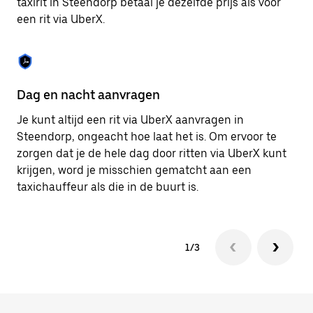
taxirit in Steendorp betaal je dezelfde prijs als voor
om
een rit via UberX.
de
agenda
te
sluiten.
Dag en nacht aanvragen
Ve
Je kunt altijd een rit via UberX aanvragen in
Ub
Steendorp, ongeacht hoe laat het is. Om ervoor te
pa
zorgen dat je de hele dag door ritten via UberX kunt
al
krijgen, word je misschien gematcht aan een
bi
taxichauffeur als die in de buurt is.
ku
1/3