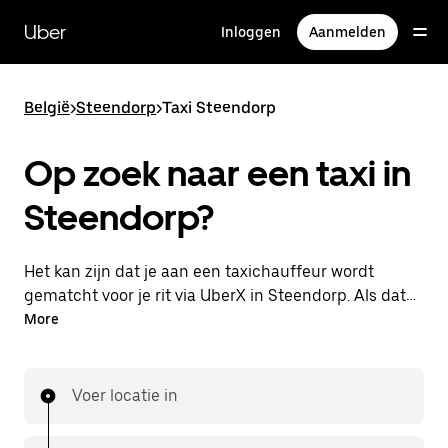
Doorgaan
naar
Uber
Inloggen
Aanmelden
hoofdinhoud
België
>
Steendorp
>
Taxi Steendorp
Op zoek naar een taxi in
Steendorp?
Het kan zijn dat je aan een taxichauffeur wordt
gematcht voor je rit via UberX in Steendorp. Als dat
zo is, profiteer je van dezelfde 24/7 beschikbaarheid
More
en betaalbare prijzen die je van UberX gewend bent,
maar ga je met een taxi naar je bestemming.
Voer locatie in