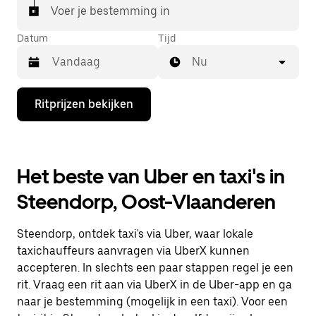
Voer je bestemming in
Datum
Tijd
Nu
Druk
Ritprijzen bekijken
op
de
pijl
omlaag
om
Het beste van Uber en taxi's in
de
agenda
Steendorp, Oost-Vlaanderen
te
openen
en
Steendorp, ontdek taxi's via Uber, waar lokale
een
datum
taxichauffeurs aanvragen via UberX kunnen
te
accepteren. In slechts een paar stappen regel je een
selecteren.
rit. Vraag een rit aan via UberX in de Uber-app en ga
Druk
op
naar je bestemming (mogelijk in een taxi). Voor een
Escape