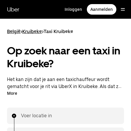
Doorgaan
naar
Uber
Inloggen
Aanmelden
hoofdinhoud
België
>
Kruibeke
>
Taxi Kruibeke
Op zoek naar een taxi in
Kruibeke?
Het kan zijn dat je aan een taxichauffeur wordt
gematcht voor je rit via UberX in Kruibeke. Als dat zo
is, profiteer je van dezelfde 24/7 beschikbaarheid en
More
betaalbare prijzen die je van UberX gewend bent,
maar ga je met een taxi naar je bestemming.
Voer locatie in