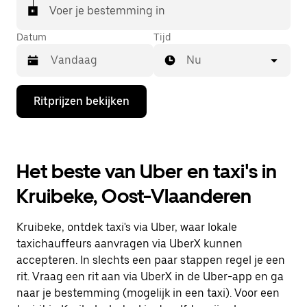
Voer je bestemming in
Datum
Tijd
Nu
Druk
Ritprijzen bekijken
op
de
pijl
omlaag
om
Het beste van Uber en taxi's in
de
agenda
Kruibeke, Oost-Vlaanderen
te
openen
en
Kruibeke, ontdek taxi's via Uber, waar lokale
een
datum
taxichauffeurs aanvragen via UberX kunnen
te
accepteren. In slechts een paar stappen regel je een
selecteren.
rit. Vraag een rit aan via UberX in de Uber-app en ga
Druk
op
naar je bestemming (mogelijk in een taxi). Voor een
Escape