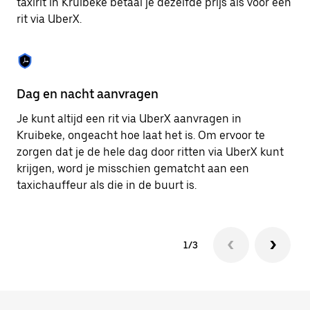
taxirit in Kruibeke betaal je dezelfde prijs als voor een
om
rit via UberX.
de
agenda
te
sluiten.
Dag en nacht aanvragen
Ve
Je kunt altijd een rit via UberX aanvragen in
Ub
Kruibeke, ongeacht hoe laat het is. Om ervoor te
pa
zorgen dat je de hele dag door ritten via UberX kunt
al
krijgen, word je misschien gematcht aan een
bi
taxichauffeur als die in de buurt is.
ku
1/3