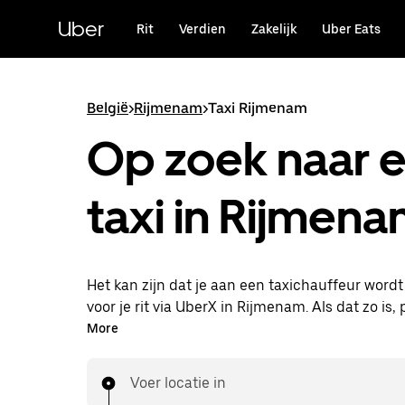
Doorgaan
naar
Uber
Rit
Verdien
Zakelijk
Uber Eats
hoofdinhoud
België
>
Rijmenam
>
Taxi Rijmenam
Op zoek naar 
taxi in Rijmen
Het kan zijn dat je aan een taxichauffeur word
voor je rit via UberX in Rijmenam. Als dat zo is, 
van dezelfde 24/7 beschikbaarheid en betaalba
More
die je van UberX gewend bent, maar ga je met 
naar je bestemming.
Voer locatie in