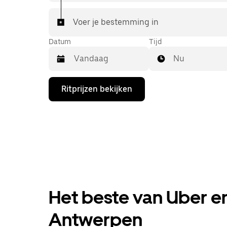
Voer je bestemming in
Datum
Tijd
Nu
Druk
Ritprijzen bekijken
op
de
pijl
omlaag
om
de
agenda
te
openen
en
een
Het beste van Uber en
datum
te
selecteren.
Antwerpen
Druk