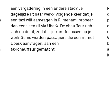
Een vergadering in een andere stad? Je
R
dagelijkse rit naar werk? Volgende keer dat je
d
m
een taxi wilt aanvragen in Rijmenam, probeer
p
.
dan eens een rit via UberX. De chauffeur richt
d
zich op de rit, zodat jij je kunt focussen op je
r
werk. Soms worden passagiers die een rit met
G
UberX aanvragen, aan een
b
n
taxichauffeur gematcht.
l