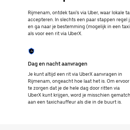
op
Escape
om
Rijmenam, ontdek taxi's via Uber, waar lokale
de
accepteren. In slechts een paar stappen regel j
agenda
en ga naar je bestemming (mogelijk in een taxi).
te
sluiten.
als voor een rit via UberX.
Dag en nacht aanvragen
Je kunt altijd een rit via UberX aanvragen in
Rijmenam, ongeacht hoe laat het is. Om ervoor
te zorgen dat je de hele dag door ritten via
UberX kunt krijgen, word je misschien gematc
aan een taxichauffeur als die in de buurt is.