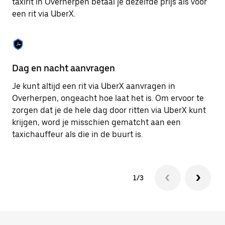
taxirit in Overherpen betaal je dezelfde prijs als voor
om
een rit via UberX.
de
agenda
te
sluiten.
Dag en nacht aanvragen
Ve
Je kunt altijd een rit via UberX aanvragen in
Ub
Overherpen, ongeacht hoe laat het is. Om ervoor te
pa
zorgen dat je de hele dag door ritten via UberX kunt
je
krijgen, word je misschien gematcht aan een
hu
taxichauffeur als die in de buurt is.
ku
1/3