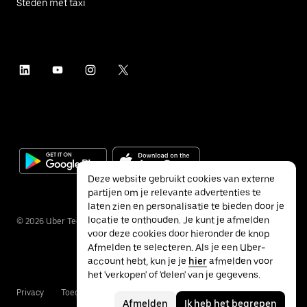
Steden met taxi
Deze website gebruikt cookies van externe
partijen om je relevante advertenties te
laten zien en personalisatie te bieden door je
locatie te onthouden. Je kunt je afmelden
©
2026
Uber Technologies Inc.
voor deze cookies door hieronder de knop
Afmelden te selecteren. Als je een Uber-
account hebt, kun je je
hier
afmelden voor
het 'verkopen' of 'delen' van je gegevens.
Privacy
Toegankelijkheid
Voorwaarden
Afmelden
Ik heb het begrepen