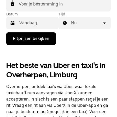
Voer je bestemming in
Datum
Tijd
Nu
Druk
Ritprijzen bekijken
op
de
pijl
omlaag
om
Het beste van Uber en taxi's in
de
agenda
Overherpen, Limburg
te
openen
en
Overherpen, ontdek taxi's via Uber, waar lokale
een
datum
taxichauffeurs aanvragen via UberX kunnen
te
accepteren. In slechts een paar stappen regel je een
selecteren.
rit. Vraag een rit aan via UberX in de Uber-app en ga
Druk
op
naar je bestemming (mogelijk in een taxi). Voor een
Escape