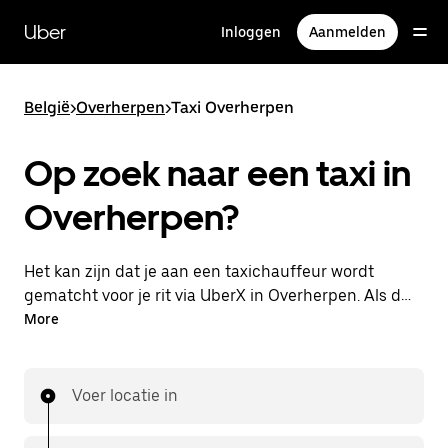
Doorgaan
naar
Uber
Inloggen
Aanmelden
hoofdinhoud
België
>
Overherpen
>
Taxi Overherpen
Op zoek naar een taxi in
Overherpen?
Het kan zijn dat je aan een taxichauffeur wordt
gematcht voor je rit via UberX in Overherpen. Als dat
zo is, profiteer je van dezelfde 24/7 beschikbaarheid
More
en betaalbare prijzen die je van UberX gewend bent,
maar ga je met een taxi naar je bestemming.
Voer locatie in