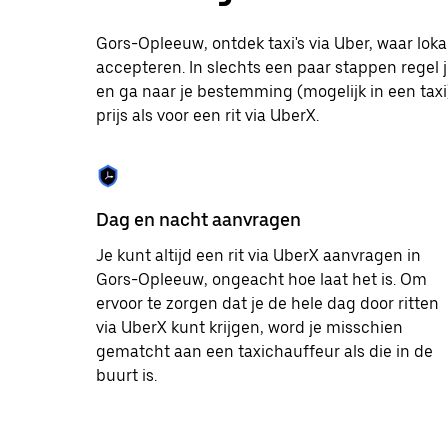
te
selecteren.
Gors-Opleeuw, ontdek taxi's via Uber, waar lo
Druk
accepteren. In slechts een paar stappen regel j
op
Escape
en ga naar je bestemming (mogelijk in een taxi)
om
prijs als voor een rit via UberX.
de
agenda
te
sluiten.
Dag en nacht aanvragen
Je kunt altijd een rit via UberX aanvragen in
Gors-Opleeuw, ongeacht hoe laat het is. Om
ervoor te zorgen dat je de hele dag door ritten
via UberX kunt krijgen, word je misschien
gematcht aan een taxichauffeur als die in de
buurt is.