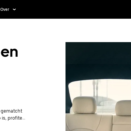
Over
een
t gematcht
is, profiteer
bare prijzen