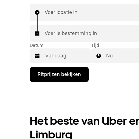
die je van UberX gewend bent, maar ga je met 
naar je bestemming.
Voer locatie in
Voer je bestemming in
Datum
Tijd
Nu
Druk
Ritprijzen bekijken
op
de
pijl
omlaag
om
de
agenda
te
Het beste van Uber en
openen
en
Limburg
een
datum