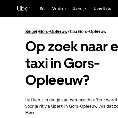
Doorgaan
naar
Uber
Rit
Verdien
Zakelijk
Uber Eats
hoofdinhoud
België
>
Gors-Opleeuw
>
Taxi Gors-Opleeuw
Op zoek naar 
taxi in Gors-
Opleeuw?
Het kan zijn dat je aan een taxichauffeur word
voor je rit via UberX in Gors-Opleeuw. Als dat zo 
je van dezelfde 24/7 beschikbaarheid en betaal
More