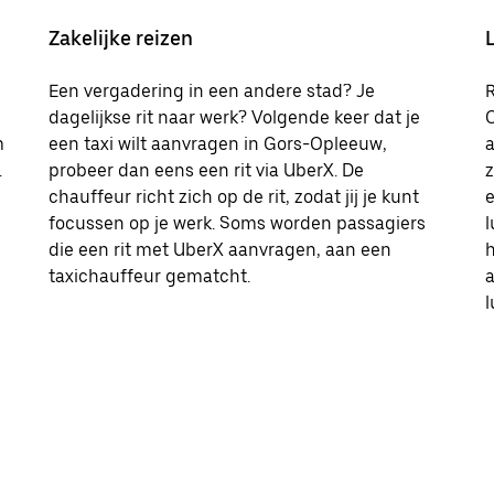
Zakelijke reizen
Een vergadering in een andere stad? Je
R
dagelijkse rit naar werk? Volgende keer dat je
O
m
een taxi wilt aanvragen in Gors-Opleeuw,
a
.
probeer dan eens een rit via UberX. De
z
chauffeur richt zich op de rit, zodat jij je kunt
e
focussen op je werk. Soms worden passagiers
l
die een rit met UberX aanvragen, aan een
h
taxichauffeur gematcht.
l