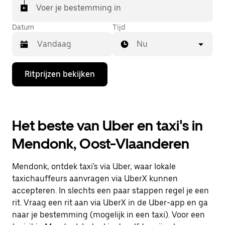
Voer je bestemming in
Datum
Tijd
Nu
Druk
Ritprijzen bekijken
op
de
pijl
omlaag
om
Het beste van Uber en taxi's in
de
agenda
Mendonk, Oost-Vlaanderen
te
openen
en
Mendonk, ontdek taxi's via Uber, waar lokale
een
datum
taxichauffeurs aanvragen via UberX kunnen
te
accepteren. In slechts een paar stappen regel je een
selecteren.
rit. Vraag een rit aan via UberX in de Uber-app en ga
Druk
op
naar je bestemming (mogelijk in een taxi). Voor een
Escape