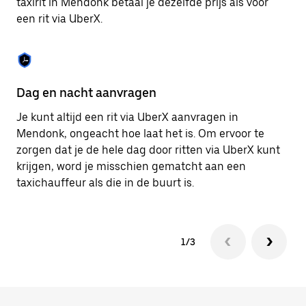
taxirit in Mendonk betaal je dezelfde prijs als voor
om
een rit via UberX.
de
agenda
te
sluiten.
Dag en nacht aanvragen
Ve
Je kunt altijd een rit via UberX aanvragen in
Ub
Mendonk, ongeacht hoe laat het is. Om ervoor te
pa
zorgen dat je de hele dag door ritten via UberX kunt
al
krijgen, word je misschien gematcht aan een
bi
taxichauffeur als die in de buurt is.
ku
1/3