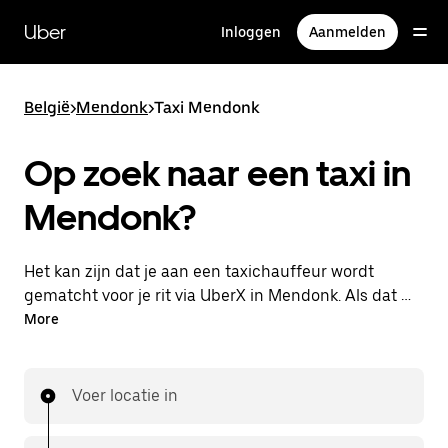
Doorgaan
naar
Uber
Inloggen
Aanmelden
hoofdinhoud
België
>
Mendonk
>
Taxi Mendonk
Op zoek naar een taxi in
Mendonk?
Het kan zijn dat je aan een taxichauffeur wordt
gematcht voor je rit via UberX in Mendonk. Als dat zo
is, profiteer je van dezelfde 24/7 beschikbaarheid en
More
betaalbare prijzen die je van UberX gewend bent,
maar ga je met een taxi naar je bestemming.
Voer locatie in