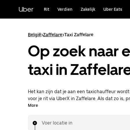
Doorgaan
naar
Uber
Rit
Verdien
Zakelijk
Uber Eats
hoofdinhoud
België
>
Zaffelare
>
Taxi Zaffelare
Op zoek naar 
taxi in Zaffelar
Het kan zijn dat je aan een taxichauffeur word
voor je rit via UberX in Zaffelare. Als dat zo is, p
van dezelfde 24/7 beschikbaarheid en betaalba
More
die je van UberX gewend bent, maar ga je met 
naar je bestemming.
Voer locatie in