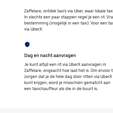
op
Escape
om
Zaffelare, ontdek taxi's via Uber, waar lokale
de
In slechts een paar stappen regel je een rit. Vr
agenda
bestemming (mogelijk in een taxi). Voor een taxir
te
sluiten.
via UberX.
Dag en nacht aanvragen
Je kunt altijd een rit via UberX aanvragen in
Zaffelare, ongeacht hoe laat het is. Om ervoor 
zorgen dat je de hele dag door ritten via UberX
kunt krijgen, word je misschien gematcht aan
een taxichauffeur als die in de buurt is.