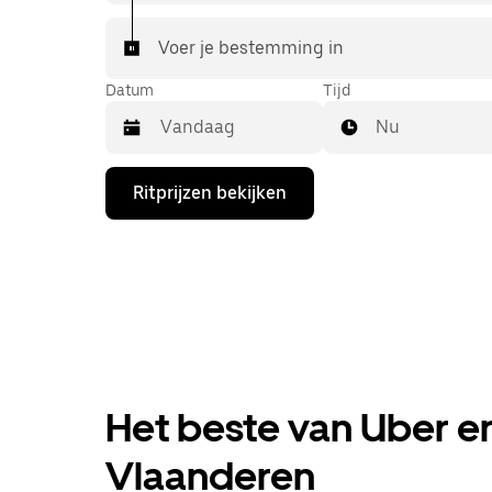
Voer je bestemming in
Datum
Tijd
Nu
Druk
Ritprijzen bekijken
op
de
pijl
omlaag
om
de
agenda
te
openen
en
een
Het beste van Uber en 
datum
te
selecteren.
Vlaanderen
Druk