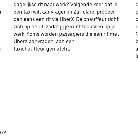
dagelijkse rit naar werk? Volgende keer dat je
d
m
een taxi wilt aanvragen in Zaffelare, probeer
p
.
dan eens een rit via UberX. De chauffeur richt
d
zich op de rit, zodat jij je kunt focussen op je
r
werk. Soms worden passagiers die een rit met
G
UberX aanvragen, aan een
b
n
taxichauffeur gematcht.
l
er?