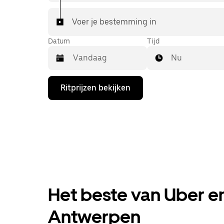
Voer je bestemming in
Datum
Tijd
Nu
Druk
Ritprijzen bekijken
op
de
pijl
omlaag
om
de
agenda
te
openen
en
een
Het beste van Uber en
datum
te
selecteren.
Antwerpen
Druk