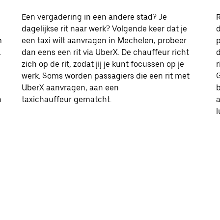
Een vergadering in een andere stad? Je
R
dagelijkse rit naar werk? Volgende keer dat je
d
m
een taxi wilt aanvragen in Mechelen, probeer
p
.
dan eens een rit via UberX. De chauffeur richt
d
zich op de rit, zodat jij je kunt focussen op je
r
werk. Soms worden passagiers die een rit met
G
UberX aanvragen, aan een
b
n
taxichauffeur gematcht.
l