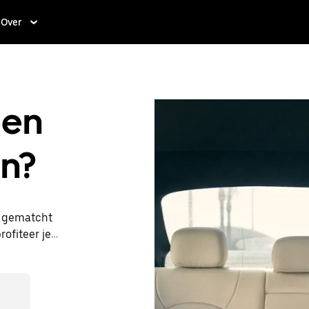
Over
een
en?
t gematcht
rofiteer je
re prijzen
een taxi