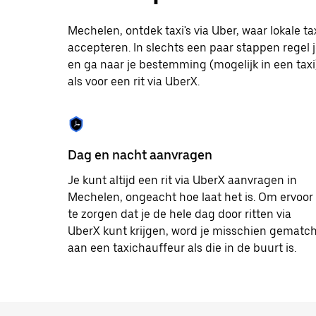
op
Escape
om
Mechelen, ontdek taxi's via Uber, waar lokale 
de
accepteren. In slechts een paar stappen regel j
agenda
en ga naar je bestemming (mogelijk in een taxi).
te
sluiten.
als voor een rit via UberX.
Dag en nacht aanvragen
Je kunt altijd een rit via UberX aanvragen in
Mechelen, ongeacht hoe laat het is. Om ervoor
te zorgen dat je de hele dag door ritten via
UberX kunt krijgen, word je misschien gematc
aan een taxichauffeur als die in de buurt is.