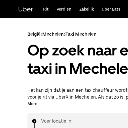
Doorgaan
naar
Uber
Rit
Verdien
Zakelijk
Uber Eats
hoofdinhoud
België
>
Mechelen
>
Taxi Mechelen
Op zoek naar 
taxi in Mechel
Het kan zijn dat je aan een taxichauffeur word
voor je rit via UberX in Mechelen. Als dat zo is, p
van dezelfde 24/7 beschikbaarheid en betaalba
More
die je van UberX gewend bent, maar ga je met 
naar je bestemming.
Voer locatie in