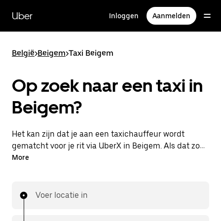
Doorgaan
naar
Uber
Inloggen
Aanmelden
hoofdinhoud
België
>
Beigem
>
Taxi Beigem
Op zoek naar een taxi in
Beigem?
Het kan zijn dat je aan een taxichauffeur wordt
gematcht voor je rit via UberX in Beigem. Als dat zo
is, profiteer je van dezelfde 24/7 beschikbaarheid en
More
betaalbare prijzen die je van UberX gewend bent,
maar ga je met een taxi naar je bestemming.
Voer locatie in