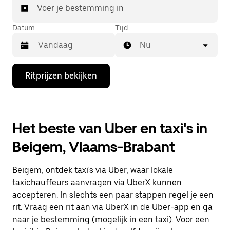
Voer je bestemming in
Datum
Tijd
Nu
Druk
Ritprijzen bekijken
op
de
pijl
omlaag
om
Het beste van Uber en taxi's in
de
agenda
Beigem, Vlaams-Brabant
te
openen
en
Beigem, ontdek taxi's via Uber, waar lokale
een
datum
taxichauffeurs aanvragen via UberX kunnen
te
accepteren. In slechts een paar stappen regel je een
selecteren.
rit. Vraag een rit aan via UberX in de Uber-app en ga
Druk
op
naar je bestemming (mogelijk in een taxi). Voor een
Escape