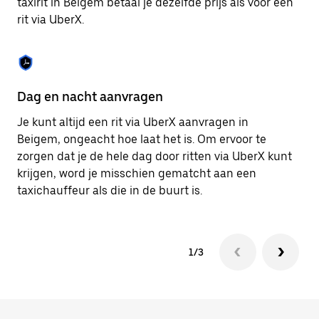
taxirit in Beigem betaal je dezelfde prijs als voor een
om
rit via UberX.
de
agenda
te
sluiten.
Dag en nacht aanvragen
Ve
Je kunt altijd een rit via UberX aanvragen in
Ub
Beigem, ongeacht hoe laat het is. Om ervoor te
pa
zorgen dat je de hele dag door ritten via UberX kunt
al
krijgen, word je misschien gematcht aan een
bi
taxichauffeur als die in de buurt is.
ku
1/3