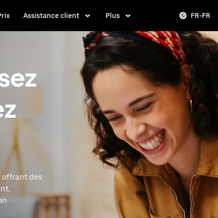
Prix
Assistance client
Plus
FR-FR
isez
ez
 offrant des
nt,
on