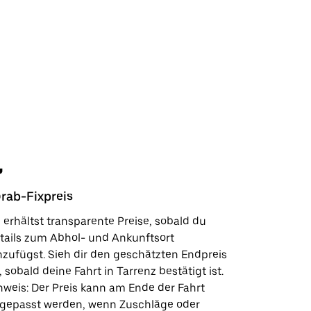
rab-Fixpreis
Sicherhe
 erhältst transparente Preise, sobald du
In wenige
tails zum Abhol- und Ankunftsort
Kundensup
nzufügst. Sieh dir den geschätzten Endpreis
deinen Lie
, sobald deine Fahrt in Tarrenz bestätigt ist.
Sicherhei
nweis: Der Preis kann am Ende der Fahrt
wie wir fü
gepasst werden, wenn Zuschläge oder