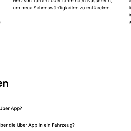
Herz von Tarrenz oder fahre nach Nassereith,
e
um neue Sehenswürdigkeiten zu entdecken.
l
i
h
a
en
e Uber App?
über die Uber App in ein Fahrzeug?