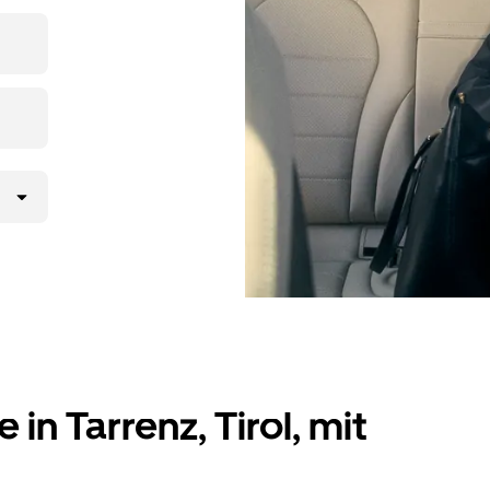
pp oder
rab-
t nur wenige
in Tarrenz, Tirol, mit