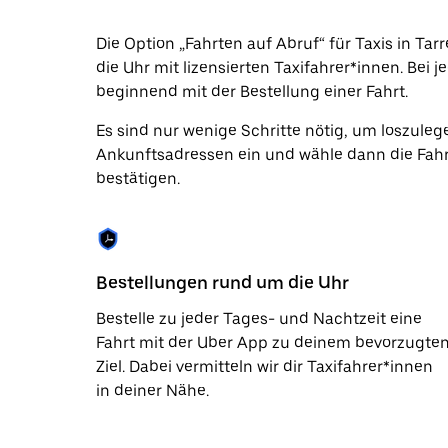
Datum
auszuwählen.
Die Option „Fahrten auf Abruf“ für Taxis in Ta
Drücke
die Uhr mit lizensierten Taxifahrer*innen. Bei 
die
Escape-
beginnend mit der Bestellung einer Fahrt.
Taste,
um
Es sind nur wenige Schritte nötig, um loszuleg
den
Ankunftsadressen ein und wähle dann die Fahrt
Kalender
zu
bestätigen.
schließen.
Bestellungen rund um die Uhr
Bestelle zu jeder Tages- und Nachtzeit eine
Fahrt mit der Uber App zu deinem bevorzugte
Ziel. Dabei vermitteln wir dir Taxifahrer*innen
in deiner Nähe.