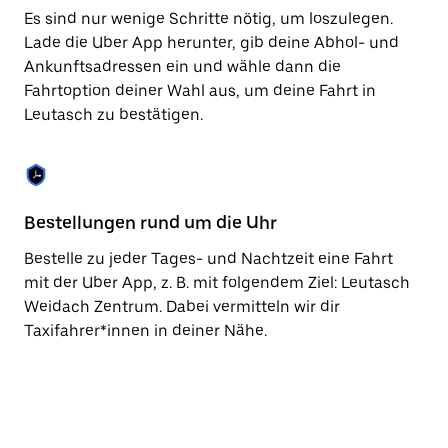
Taste,
Es sind nur wenige Schritte nötig, um loszulegen.
um
Lade die Uber App herunter, gib deine Abhol- und
den
Ankunftsadressen ein und wähle dann die
Kalender
zu
Fahrtoption deiner Wahl aus, um deine Fahrt in
schließen.
Leutasch zu bestätigen.
Bestellungen rund um die Uhr
Vo
Bestelle zu jeder Tages- und Nachtzeit eine Fahrt
Be
mit der Uber App, z. B. mit folgendem Ziel: Leutasch
Le
Weidach Zentrum. Dabei vermitteln wir dir
vo
Taxifahrer*innen in deiner Nähe.
Ta