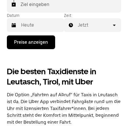
Ziel eingeben
Datum
Zeit
Jetzt
Drücke
Preise anzeigen
die
Nach-
unten-
Taste,
um
Die besten Taxidienste in
mit
dem
Leutasch, Tirol, mit Uber
Kalender
zu
interagieren
Die Option „Fahrten auf Abruf“ für Taxis in Leutasch
und
ein
ist da. Die Uber App verbindet Fahrgäste rund um die
Datum
Uhr mit lizensierten Taxifahrer*innen. Bei jedem
auszuwählen.
Schritt steht der Komfort im Mittelpunkt, beginnend
Drücke
die
mit der Bestellung einer Fahrt.
Escape-