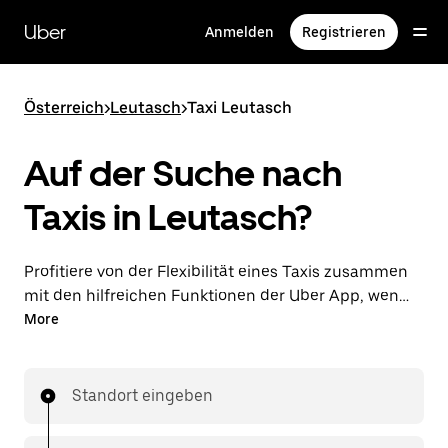
Direkt
zum
Uber
Anmelden
Registrieren
Hauptinhalt
Österreich
>
Leutasch
>
Taxi Leutasch
Auf der Suche nach
Taxis in Leutasch?
Profitiere von der Flexibilität eines Taxis zusammen
mit den hilfreichen Funktionen der Uber App, wenn
du Fahrten über die Uber App in Leutasch
More
unternimmst. Du kannst Last-minute-Fahrten rund
um die Uhr in der App oder online auf Abruf
bestellen und dir günstige Vorab-Fixpreise für jede
Standort eingeben
Fahrt sichern. Deine Fahrt ist nur wenige Fingertipps
entfernt.