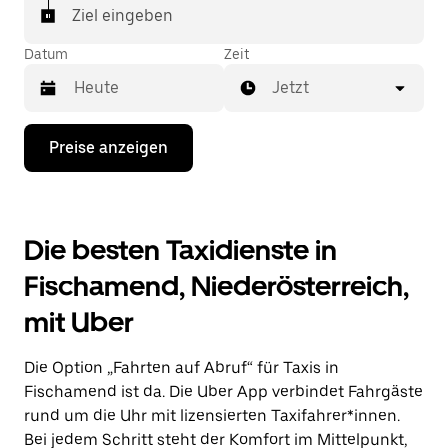
Ziel eingeben
Datum
Zeit
Jetzt
Drücke
Preise anzeigen
die
Nach-
unten-
Taste,
um
Die besten Taxidienste in
mit
dem
Fischamend, Niederösterreich,
Kalender
zu
mit Uber
interagieren
und
ein
Die Option „Fahrten auf Abruf“ für Taxis in
Datum
auszuwählen.
Fischamend ist da. Die Uber App verbindet Fahrgäste
Drücke
rund um die Uhr mit lizensierten Taxifahrer*innen.
die
Bei jedem Schritt steht der Komfort im Mittelpunkt,
Escape-