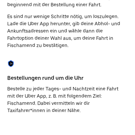
Taste,
beginnend mit der Bestellung einer Fahrt.
um
den
Es sind nur wenige Schritte nötig, um loszulegen.
Kalender
Lade die Uber App herunter, gib deine Abhol- und
zu
Ankunftsadressen ein und wähle dann die
schließen.
Fahrtoption deiner Wahl aus, um deine Fahrt in
Fischamend zu bestätigen.
Bestellungen rund um die Uhr
Vo
Bestelle zu jeder Tages- und Nachtzeit eine Fahrt
Be
mit der Uber App, z. B. mit folgendem Ziel:
Fi
Fischamend. Dabei vermitteln wir dir
mi
Taxifahrer*innen in deiner Nähe.
Ta