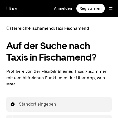
Direkt
zum
Uber
Anmelden
Registrieren
Hauptinhalt
Österreich
>
Fischamend
>
Taxi Fischamend
Auf der Suche nach
Taxis in Fischamend?
Profitiere von der Flexibilität eines Taxis zusammen
mit den hilfreichen Funktionen der Uber App, wenn
du Fahrten über die Uber App in Fischamend
More
unternimmst. Du kannst Last-minute-Fahrten rund
um die Uhr in der App oder online auf Abruf
bestellen und dir günstige Vorab-Fixpreise für jede
Standort eingeben
Fahrt sichern. Deine Fahrt ist nur wenige Fingertipps
entfernt.