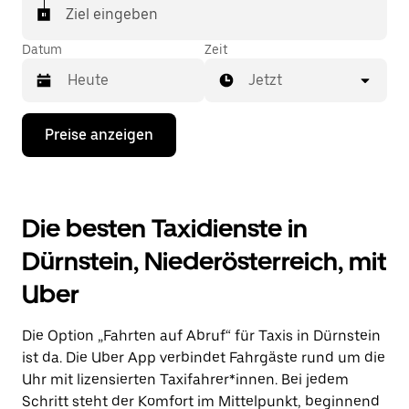
Ziel eingeben
Datum
Zeit
Jetzt
Drücke
Preise anzeigen
die
Nach-
unten-
Taste,
um
Die besten Taxidienste in
mit
dem
Dürnstein, Niederösterreich, mit
Kalender
zu
Uber
interagieren
und
ein
Die Option „Fahrten auf Abruf“ für Taxis in Dürnstein
Datum
auszuwählen.
ist da. Die Uber App verbindet Fahrgäste rund um die
Drücke
Uhr mit lizensierten Taxifahrer*innen. Bei jedem
die
Schritt steht der Komfort im Mittelpunkt, beginnend
Escape-