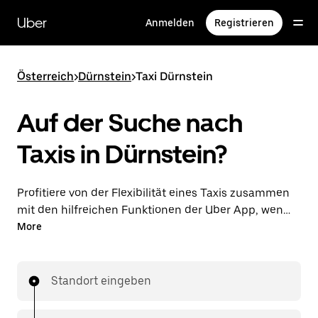
Direkt
zum
Uber
Anmelden
Registrieren
Hauptinhalt
Österreich
>
Dürnstein
>
Taxi Dürnstein
Auf der Suche nach
Taxis in Dürnstein?
Profitiere von der Flexibilität eines Taxis zusammen
mit den hilfreichen Funktionen der Uber App, wenn
du Fahrten über die Uber App in Dürnstein
More
unternimmst. Du kannst Last-minute-Fahrten rund
um die Uhr in der App oder online auf Abruf
bestellen und dir günstige Vorab-Fixpreise für jede
Standort eingeben
Fahrt sichern. Deine Fahrt ist nur wenige Fingertipps
entfernt.