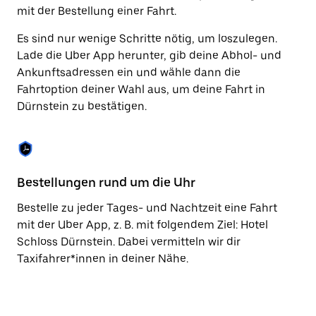
Taste,
mit der Bestellung einer Fahrt.
um
den
Es sind nur wenige Schritte nötig, um loszulegen.
Kalender
Lade die Uber App herunter, gib deine Abhol- und
zu
Ankunftsadressen ein und wähle dann die
schließen.
Fahrtoption deiner Wahl aus, um deine Fahrt in
Dürnstein zu bestätigen.
Bestellungen rund um die Uhr
Vo
Bestelle zu jeder Tages- und Nachtzeit eine Fahrt
Be
mit der Uber App, z. B. mit folgendem Ziel: Hotel
Dü
Schloss Dürnstein. Dabei vermitteln wir dir
vo
Taxifahrer*innen in deiner Nähe.
Ta