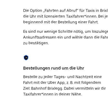
Datum
auszuwählen.
Die Option „Fahrten auf Abruf“ für Taxis in Bri
Drücke
die Uhr mit lizensierten Taxifahrer*innen. Bei 
die
Escape-
beginnend mit der Bestellung einer Fahrt.
Taste,
um
Es sind nur wenige Schritte nötig, um loszuleg
den
Ankunftsadressen ein und wähle dann die Fahrt
Kalender
zu
zu bestätigen.
schließen.
Bestellungen rund um die Uhr
Bestelle zu jeder Tages- und Nachtzeit eine
Fahrt mit der Uber App, z. B. mit folgendem
Ziel: Bahnhof Brixlegg. Dabei vermitteln wir dir
Taxifahrer*innen in deiner Nähe.