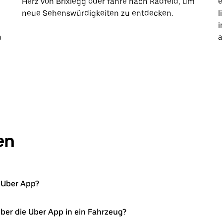
Herz von Brixlegg oder fahre nach Radfeld, um
e
neue Sehenswürdigkeiten zu entdecken.
l
i
h
a
en
e Uber App?
über die Uber App in ein Fahrzeug?