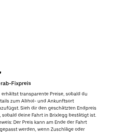
rab-Fixpreis
Sicherhe
 erhältst transparente Preise, sobald du
In wenige
tails zum Abhol- und Ankunftsort
Kundensup
nzufügst. Sieh dir den geschätzten Endpreis
deinen Lie
, sobald deine Fahrt in Brixlegg bestätigt ist.
Sicherhei
nweis: Der Preis kann am Ende der Fahrt
wie wir fü
gepasst werden, wenn Zuschläge oder