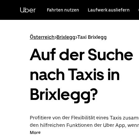
Direkt
zum
Uber
Fahrten nutzen
Laufwerk ausliefern
Hauptinhalt
Österreich
>
Brixlegg
>
Taxi Brixlegg
Auf der Suche
nach Taxis in
Brixlegg?
Profitiere von der Flexibilität eines Taxis zus
den hilfreichen Funktionen der Uber App, wen
über die Uber App in Brixlegg unternimmst. Du
More