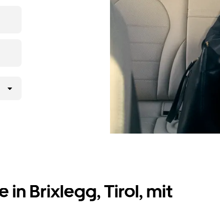
pp oder
rab-
t nur wenige
in Brixlegg, Tirol, mit