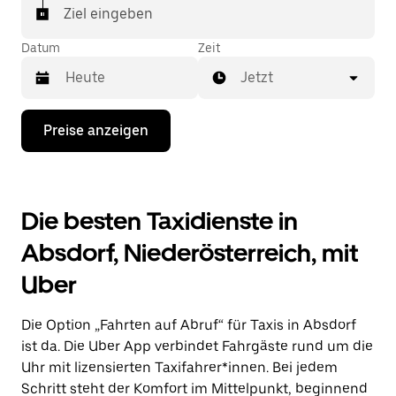
Ziel eingeben
Datum
Zeit
Jetzt
Drücke
Preise anzeigen
die
Nach-
unten-
Taste,
um
Die besten Taxidienste in
mit
dem
Absdorf, Niederösterreich, mit
Kalender
zu
Uber
interagieren
und
ein
Die Option „Fahrten auf Abruf“ für Taxis in Absdorf
Datum
auszuwählen.
ist da. Die Uber App verbindet Fahrgäste rund um die
Drücke
Uhr mit lizensierten Taxifahrer*innen. Bei jedem
die
Schritt steht der Komfort im Mittelpunkt, beginnend
Escape-