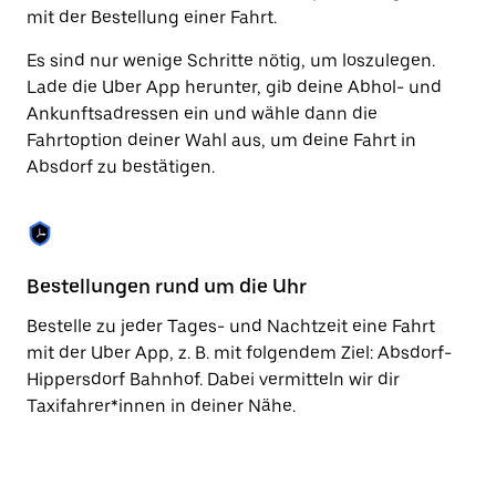
Taste,
mit der Bestellung einer Fahrt.
um
den
Es sind nur wenige Schritte nötig, um loszulegen.
Kalender
Lade die Uber App herunter, gib deine Abhol- und
zu
Ankunftsadressen ein und wähle dann die
schließen.
Fahrtoption deiner Wahl aus, um deine Fahrt in
Absdorf zu bestätigen.
Bestellungen rund um die Uhr
Vo
Bestelle zu jeder Tages- und Nachtzeit eine Fahrt
Be
mit der Uber App, z. B. mit folgendem Ziel: Absdorf-
Ab
Hippersdorf Bahnhof. Dabei vermitteln wir dir
vo
Taxifahrer*innen in deiner Nähe.
Ta