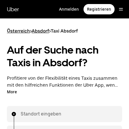
Direkt
zum
Uber
Anmelden
Registrieren
Hauptinhalt
Österreich
>
Absdorf
>
Taxi Absdorf
Auf der Suche nach
Taxis in Absdorf?
Profitiere von der Flexibilität eines Taxis zusammen
mit den hilfreichen Funktionen der Uber App, wenn
du Fahrten über die Uber App in Absdorf
More
unternimmst. Du kannst Last-minute-Fahrten rund
um die Uhr in der App oder online auf Abruf
bestellen und dir günstige Vorab-Fixpreise für jede
Standort eingeben
Fahrt sichern. Deine Fahrt ist nur wenige Fingertipps
entfernt.