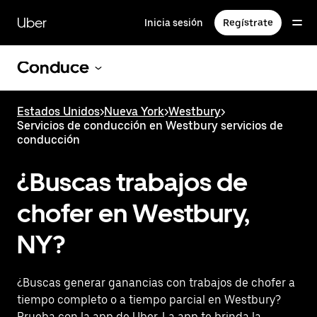
Saltar
al
Uber
Inicia sesión
Regístrate
contenido
principal
Conduce
Estados Unidos
>
Nueva York
>
Westbury
>
Servicios de conducción en Westbury servicios de
conducción
¿Buscas trabajos de
chofer en Westbury,
NY?
¿Buscas generar ganancias con trabajos de chofer a
tiempo completo o a tiempo parcial en Westbury?
Prueba con la app de Uber. La app te brinda la