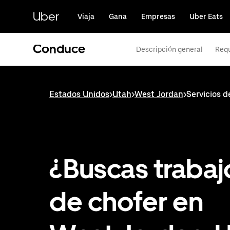
Saltar
al
Uber
Viaja
Gana
Empresas
Uber Eats
contenido
principal
Conduce
Descripción general
Requ
Estados Unidos
>
Utah
>
West Jordan
>
Servicios 
¿Buscas trabaj
de chofer en