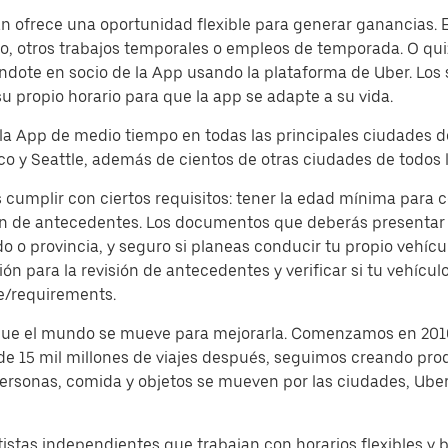
 ofrece una oportunidad flexible para generar ganancias. Es
, otros trabajos temporales o empleos de temporada. O quiz
dote en socio de la App usando la plataforma de Uber. Los
su propio horario para que la app se adapte a su vida.
 la App de medio tiempo en todas las principales ciudades d
o y Seattle, además de cientos de otras ciudades de todos l
 cumplir con ciertos requisitos: tener la edad mínima para 
ón de antecedentes. Los documentos que deberás presentar s
o provincia, y seguro si planeas conducir tu propio vehículo
 para la revisión de antecedentes y verificar si tu vehículo
e/requirements.
 que el mundo se mueve para mejorarla. Comenzamos en 2010
 de 15 mil millones de viajes después, seguimos creando pro
 personas, comida y objetos se mueven por las ciudades, Ub
istas independientes que trabajan con horarios flexibles y 