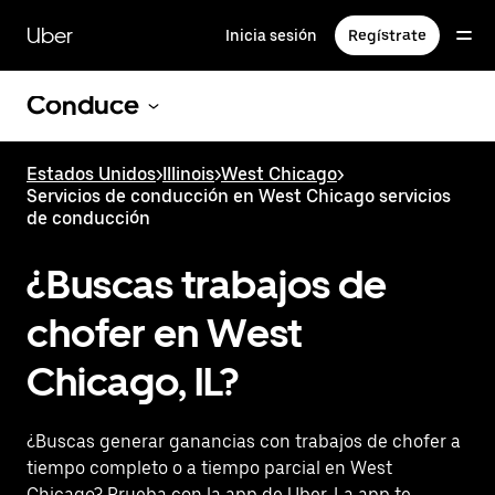
Saltar
al
Uber
Inicia sesión
Regístrate
contenido
principal
Conduce
Estados Unidos
>
Illinois
>
West Chicago
>
Servicios de conducción en West Chicago servicios
de conducción
¿Buscas trabajos de
chofer en West
Chicago, IL?
¿Buscas generar ganancias con trabajos de chofer a
tiempo completo o a tiempo parcial en West
Chicago? Prueba con la app de Uber. La app te