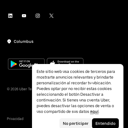
Columbus
Este sitio web usa cookies de terceros para
mostrarte anuncios relevantes y brindarte
personalización al recordar tu ubicación.
Puedes optar por no recibir estas cookies
©
2026
Uber Technologies, Inc.
seleccionando el botón Desactivar a
continuación. Si tienes una cuenta Uber,
puedes desactivar las opciones de venta o
uso compartido de sus datos
aquí
.
Privacidad
Accesibilidad
Términos
No participar
Entendido