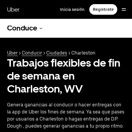
Saltar
al
Uber
Inicia sesión
Regístrate
contenido
principal
Conduce
Uber
>
Conducir
>
Ciudades
> Charleston
Trabajos flexibles de fin
de semana en
Charleston, WV
Genera ganancias al conducir o hacer entregas con
la app de Uber los fines de semana. Ya sea que pases
por usuarios a Charleston o hagas entregas de D.P.
Dough , puedes generar ganancias a tu propio ritmo.