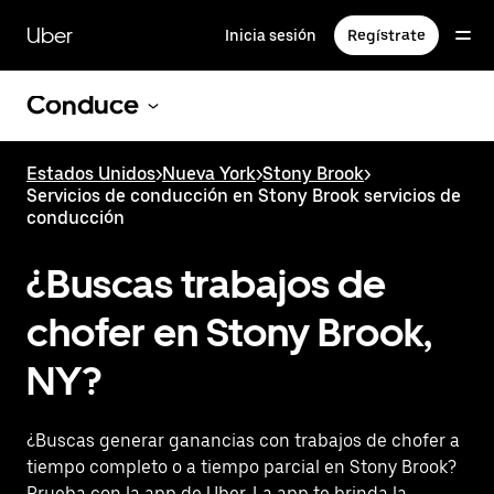
Saltar
al
Uber
Inicia sesión
Regístrate
contenido
principal
Conduce
Estados Unidos
>
Nueva York
>
Stony Brook
>
Servicios de conducción en Stony Brook servicios de
conducción
¿Buscas trabajos de
chofer en Stony Brook,
NY?
¿Buscas generar ganancias con trabajos de chofer a
tiempo completo o a tiempo parcial en Stony Brook?
Prueba con la app de Uber. La app te brinda la