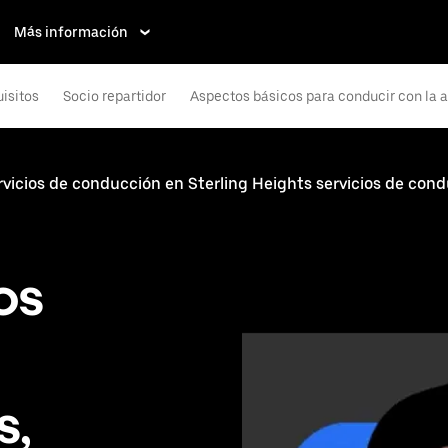
Más información
isitos
Socio repartidor
Aspectos básicos para conducir con la 
rvicios de conducción en Sterling Heights servicios de con
os
s,