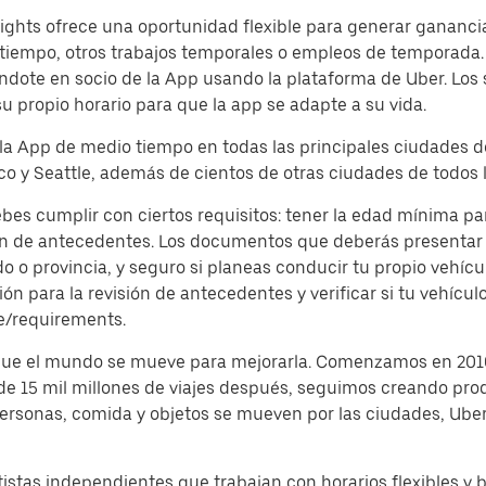
ghts ofrece una oportunidad flexible para generar ganancias
tiempo, otros trabajos temporales o empleos de temporada. 
dote en socio de la App usando la plataforma de Uber. Los
su propio horario para que la app se adapte a su vida.
 la App de medio tiempo en todas las principales ciudades d
o y Seattle, además de cientos de otras ciudades de todos l
debes cumplir con ciertos requisitos: tener la edad mínima p
ón de antecedentes. Los documentos que deberás presentar s
o provincia, y seguro si planeas conducir tu propio vehículo
 para la revisión de antecedentes y verificar si tu vehículo
e/requirements.
 que el mundo se mueve para mejorarla. Comenzamos en 2010
 de 15 mil millones de viajes después, seguimos creando pro
 personas, comida y objetos se mueven por las ciudades, Ub
istas independientes que trabajan con horarios flexibles y 