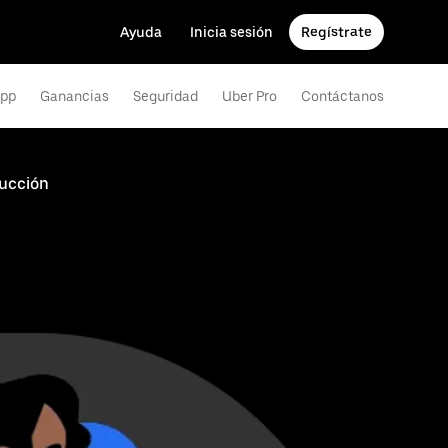
Ayuda
Inicia sesión
Regístrate
app
Ganancias
Seguridad
Uber Pro
Contáctanos
ducción