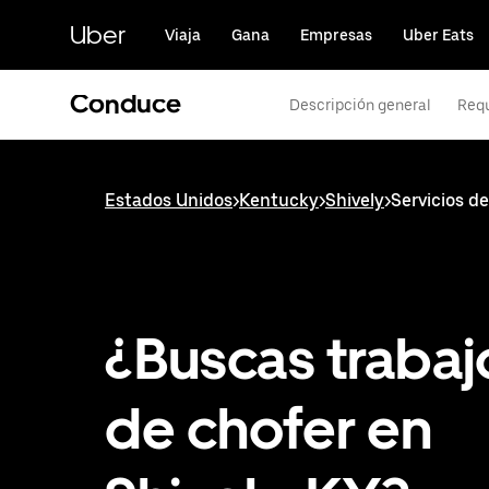
Saltar
al
Uber
Viaja
Gana
Empresas
Uber Eats
contenido
principal
Conduce
Descripción general
Requ
Estados Unidos
>
Kentucky
>
Shively
>
Servicios d
¿Buscas trabaj
de chofer en