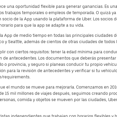
ce una oportunidad flexible para generar ganancias. Es una e
s trabajos temporales o empleos de temporada. O quizá ya e
socio de la App usando la plataforma de Uber. Los socios d
horario para que la app se adapte a su vida.
 la App de medio tiempo en todas las principales ciudades d
o y Seattle, además de cientos de otras ciudades de todos l
plir con ciertos requisitos: tener la edad mínima para condu
ón de antecedentes. Los documentos que deberás presentar s
o provincia, y seguro si planeas conducir tu propio vehículo
 para la revisión de antecedentes y verificar si tu vehículo
e/requirements.
 que el mundo se mueve para mejorarla. Comenzamos en 2010
 de 15 mil millones de viajes después, seguimos creando pro
 personas, comida y objetos se mueven por las ciudades, Ub
istas independientes que trabajan con horarios flexibles y 