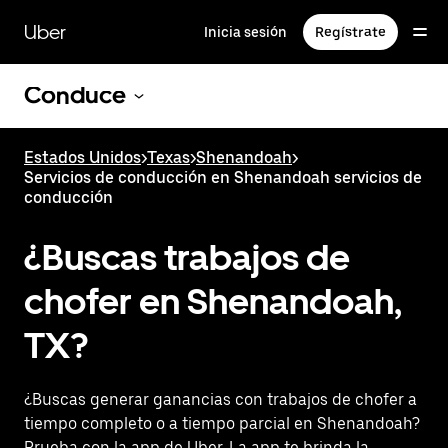
Saltar
al
Uber
Inicia sesión
Regístrate
contenido
principal
Conduce
Estados Unidos
>
Texas
>
Shenandoah
>
Servicios de conducción en Shenandoah servicios de
conducción
¿Buscas trabajos de
chofer en Shenandoah,
TX?
¿Buscas generar ganancias con trabajos de chofer a
tiempo completo o a tiempo parcial en Shenandoah?
Prueba con la app de Uber. La app te brinda la