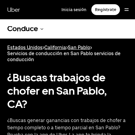
Saltar
al
Uber
Inicia sesión
Regístrate
contenido
principal
Conduce
Estados Unidos
>
California
>
San Pablo
>
Servicios de conducción en San Pablo servicios de
conducción
¿Buscas trabajos de
chofer en San Pablo,
CA?
¿Buscas generar ganancias con trabajos de chofer a
tiempo completo o a tiempo parcial en San Pablo?
Prueba con la app de Uber. La app te brinda la