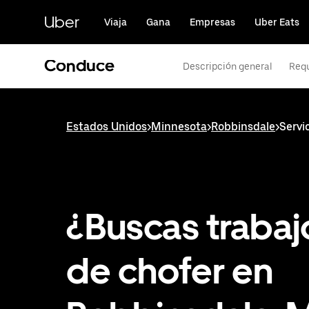
Saltar
al
Uber
Viaja
Gana
Empresas
Uber Eats
contenido
principal
Conduce
Descripción general
Requ
Estados Unidos
>
Minnesota
>
Robbinsdale
>
Servi
¿Buscas trabaj
de chofer en