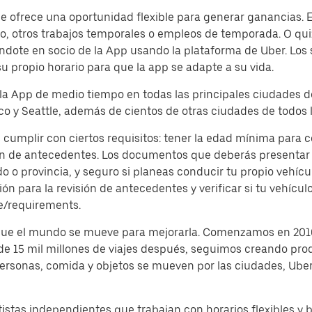
ofrece una oportunidad flexible para generar ganancias. Es
, otros trabajos temporales o empleos de temporada. O quiz
dote en socio de la App usando la plataforma de Uber. Los
su propio horario para que la app se adapte a su vida.
 la App de medio tiempo en todas las principales ciudades d
o y Seattle, además de cientos de otras ciudades de todos l
 cumplir con ciertos requisitos: tener la edad mínima para 
ón de antecedentes. Los documentos que deberás presentar s
o provincia, y seguro si planeas conducir tu propio vehículo
 para la revisión de antecedentes y verificar si tu vehículo
e/requirements.
 que el mundo se mueve para mejorarla. Comenzamos en 2010
 de 15 mil millones de viajes después, seguimos creando pro
 personas, comida y objetos se mueven por las ciudades, Ub
istas independientes que trabajan con horarios flexibles y 