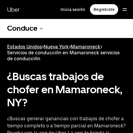
Saltar
al
Uber
Inicia sesión
Regístrate
contenido
principal
Conduce
Estados Unidos
>
Nueva York
>
Mamaroneck
>
Servicios de conducción en Mamaroneck servicios
de conducción
¿Buscas trabajos de
chofer en Mamaroneck,
NY?
¿Buscas generar ganancias con trabajos de chofer a
tiempo completo o a tiempo parcial en Mamaroneck?
Prueba con la app de Uber. La app te brinda la