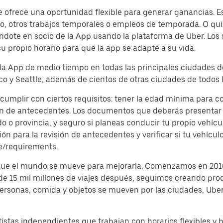
frece una oportunidad flexible para generar ganancias. Es 
, otros trabajos temporales o empleos de temporada. O quiz
dote en socio de la App usando la plataforma de Uber. Los
su propio horario para que la app se adapte a su vida.
 la App de medio tiempo en todas las principales ciudades d
o y Seattle, además de cientos de otras ciudades de todos l
cumplir con ciertos requisitos: tener la edad mínima para c
ón de antecedentes. Los documentos que deberás presentar s
o provincia, y seguro si planeas conducir tu propio vehículo
 para la revisión de antecedentes y verificar si tu vehículo
e/requirements.
 que el mundo se mueve para mejorarla. Comenzamos en 2010
 de 15 mil millones de viajes después, seguimos creando pro
 personas, comida y objetos se mueven por las ciudades, Ub
istas independientes que trabajan con horarios flexibles y 