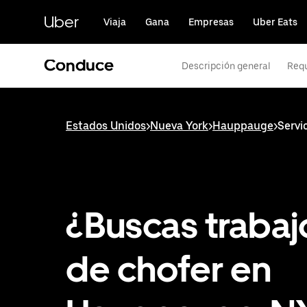
Saltar
al
Uber
Viaja
Gana
Empresas
Uber Eats
contenido
principal
Conduce
Descripción general
Requ
Estados Unidos
>
Nueva York
>
Hauppauge
>
Servi
¿Buscas trabaj
de chofer en