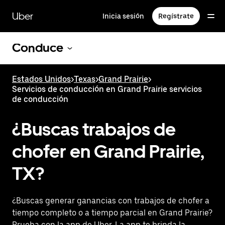
Saltar
al
Uber
Inicia sesión
Regístrate
contenido
principal
Conduce
Estados Unidos
>
Texas
>
Grand Prairie
>
Servicios de conducción en Grand Prairie servicios
de conducción
¿Buscas trabajos de
chofer en Grand Prairie,
TX?
¿Buscas generar ganancias con trabajos de chofer a
tiempo completo o a tiempo parcial en Grand Prairie?
Prueba con la app de Uber. La app te brinda la