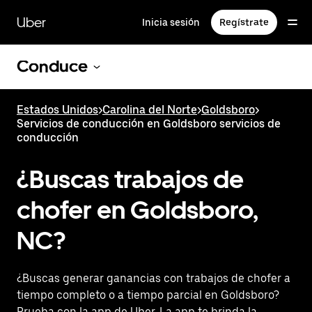
Saltar
al
Uber
Inicia sesión
Regístrate
contenido
principal
Conduce
Estados Unidos
>
Carolina del Norte
>
Goldsboro
>
Servicios de conducción en Goldsboro servicios de
conducción
¿Buscas trabajos de
chofer en Goldsboro,
NC?
¿Buscas generar ganancias con trabajos de chofer a
tiempo completo o a tiempo parcial en Goldsboro?
Prueba con la app de Uber. La app te brinda la