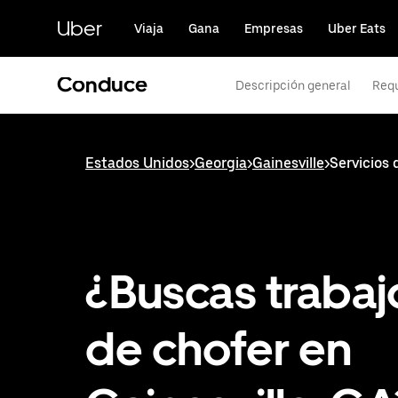
Saltar
al
Uber
Viaja
Gana
Empresas
Uber Eats
contenido
principal
Conduce
Descripción general
Requ
Estados Unidos
>
Georgia
>
Gainesville
>
Servicios 
¿Buscas trabaj
de chofer en