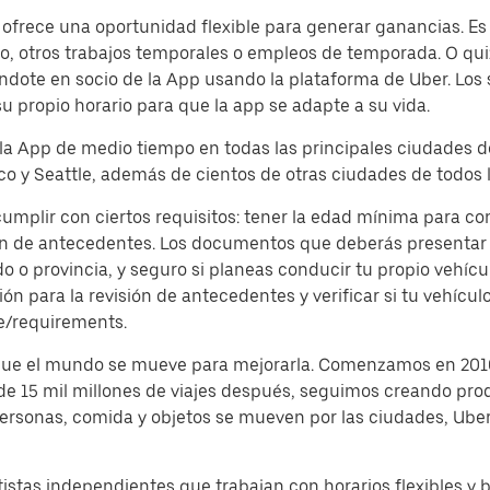
ofrece una oportunidad flexible para generar ganancias. Es 
, otros trabajos temporales o empleos de temporada. O quiz
dote en socio de la App usando la plataforma de Uber. Los
su propio horario para que la app se adapte a su vida.
 la App de medio tiempo en todas las principales ciudades d
o y Seattle, además de cientos de otras ciudades de todos l
 cumplir con ciertos requisitos: tener la edad mínima para c
ón de antecedentes. Los documentos que deberás presentar s
o provincia, y seguro si planeas conducir tu propio vehículo
 para la revisión de antecedentes y verificar si tu vehículo
e/requirements.
 que el mundo se mueve para mejorarla. Comenzamos en 2010
 de 15 mil millones de viajes después, seguimos creando pro
 personas, comida y objetos se mueven por las ciudades, Ub
istas independientes que trabajan con horarios flexibles y 