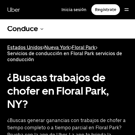
Saltar
al
Uber
Inicia sesión
Regístrate
contenido
principal
Conduce
Estados Unidos
>
Nueva York
>
Floral Park
>
Servicios de conducción en Floral Park servicios de
conducción
¿Buscas trabajos de
chofer en Floral Park,
NY?
¿Buscas generar ganancias con trabajos de chofer a
tiempo completo o a tiempo parcial en Floral Park?
Prueba con la app de Uber. La app te brinda la