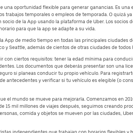
 una oportunidad flexible para generar ganancias. Es una ex
s trabajos temporales o empleos de temporada. O quizá ya e
socio de la App usando la plataforma de Uber. Los socios d
horario para que la app se adapte a su vida.
 la App de medio tiempo en todas las principales ciudades d
o y Seattle, además de cientos de otras ciudades de todos l
ir con ciertos requisitos: tener la edad mínima para conduc
dentes. Los documentos que deberás presentar son una lic
seguro si planeas conducir tu propio vehículo. Para registra
 de antecedentes y verificar si tu vehículo es elegible (o co
 que el mundo se mueve para mejorarla. Comenzamos en 2010
 de 15 mil millones de viajes después, seguimos creando pro
 personas, comida y objetos se mueven por las ciudades, Ub
istas independientes que trabajan con horarios flexibles y 