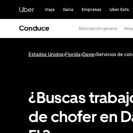
Saltar
al
Uber
Viaja
Gana
Empresas
Uber Eats
contenido
principal
Conduce
Descripción general
Requ
Estados Unidos
>
Florida
>
Davie
>
Servicios de co
¿Buscas trabaj
de chofer en D