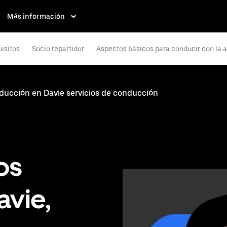
Más información
isitos
Socio repartidor
Aspectos básicos para conducir con la 
nducción en Davie servicios de conducción
os
avie,