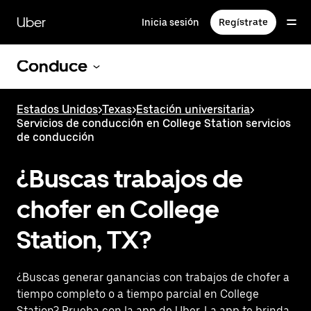
Saltar
al
Uber
Inicia sesión
Regístrate
contenido
principal
Conduce
Estados Unidos
>
Texas
>
Estación universitaria
>
Servicios de conducción en College Station servicios
de conducción
¿Buscas trabajos de
chofer en College
Station, TX?
¿Buscas generar ganancias con trabajos de chofer a
tiempo completo o a tiempo parcial en College
Station? Prueba con la app de Uber. La app te brinda