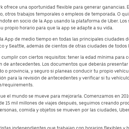
 ofrece una oportunidad flexible para generar ganancias. Es
, otros trabajos temporales o empleos de temporada. O quiz
dote en socio de la App usando la plataforma de Uber. Los
su propio horario para que la app se adapte a su vida.
 la App de medio tiempo en todas las principales ciudades d
o y Seattle, además de cientos de otras ciudades de todos l
s cumplir con ciertos requisitos: tener la edad mínima para
ón de antecedentes. Los documentos que deberás presentar s
o provincia, y seguro si planeas conducir tu propio vehículo
 para la revisión de antecedentes y verificar si tu vehículo
e/requirements.
 que el mundo se mueve para mejorarla. Comenzamos en 2010
 de 15 mil millones de viajes después, seguimos creando pro
 personas, comida y objetos se mueven por las ciudades, Ub
istas independientes que trabajan con horarios flexibles y 