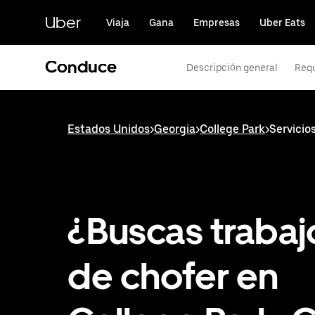
Saltar
al
Uber
Viaja
Gana
Empresas
Uber Eats
contenido
principal
Conduce
Descripción general
Requ
Estados Unidos
>
Georgia
>
College Park
>
Servicio
¿Buscas trabaj
de chofer en