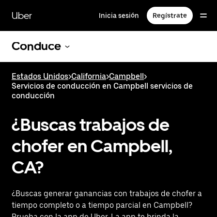
Saltar
al
Uber
Inicia sesión
Regístrate
contenido
principal
Conduce
Estados Unidos
>
California
>
Campbell
>
Servicios de conducción en Campbell servicios de
conducción
¿Buscas trabajos de
chofer en Campbell,
CA?
¿Buscas generar ganancias con trabajos de chofer a
tiempo completo o a tiempo parcial en Campbell?
Prueba con la app de Uber. La app te brinda la