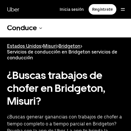
Saltar
al
Uber
Inicia sesión
Regístrate
contenido
principal
Conduce
Estados Unidos
>
Misuri
>
Bridgeton
>
Servicios de conducción en Bridgeton servicios de
conducción
¿Buscas trabajos de
chofer en Bridgeton,
Misuri?
¿Buscas generar ganancias con trabajos de chofer a
tiempo completo o a tiempo parcial en Bridgeton?
Prueba con la app de Uber. La app te brinda la