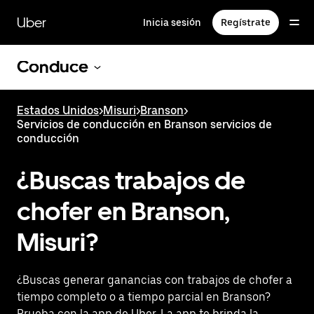
Saltar
al
Uber
Inicia sesión
Regístrate
contenido
principal
Conduce
Estados Unidos
>
Misuri
>
Branson
>
Servicios de conducción en Branson servicios de
conducción
¿Buscas trabajos de
chofer en Branson,
Misuri?
¿Buscas generar ganancias con trabajos de chofer a
tiempo completo o a tiempo parcial en Branson?
Prueba con la app de Uber. La app te brinda la