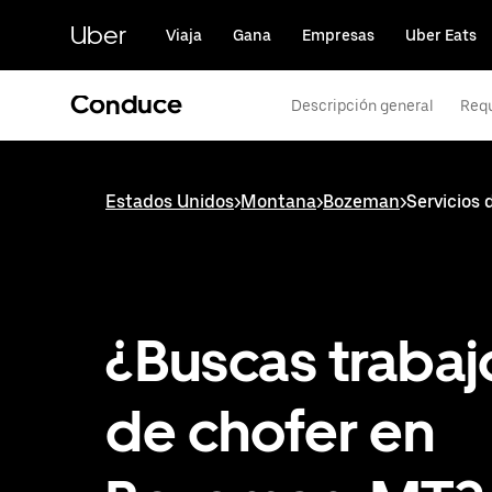
Saltar
al
Uber
Viaja
Gana
Empresas
Uber Eats
contenido
principal
Conduce
Descripción general
Requ
Estados Unidos
>
Montana
>
Bozeman
>
Servicios
¿Buscas trabaj
de chofer en