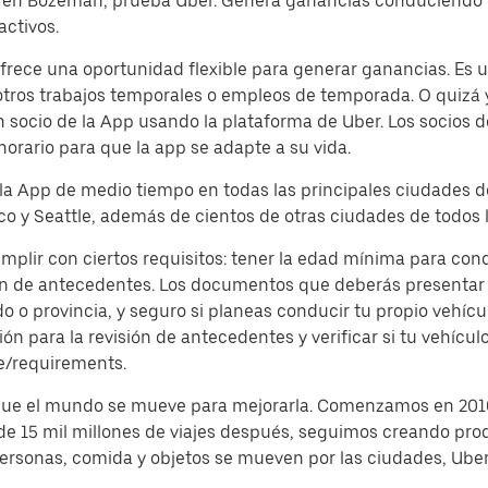
p en Bozeman, prueba Uber. Genera ganancias conduciendo o
activos.
ece una oportunidad flexible para generar ganancias. Es un
tros trabajos temporales o empleos de temporada. O quizá y
socio de la App usando la plataforma de Uber. Los socios d
horario para que la app se adapte a su vida.
 la App de medio tiempo en todas las principales ciudades d
o y Seattle, además de cientos de otras ciudades de todos l
mplir con ciertos requisitos: tener la edad mínima para con
ón de antecedentes. Los documentos que deberás presentar s
o provincia, y seguro si planeas conducir tu propio vehículo
 para la revisión de antecedentes y verificar si tu vehículo
e/requirements.
 que el mundo se mueve para mejorarla. Comenzamos en 2010
 de 15 mil millones de viajes después, seguimos creando pro
 personas, comida y objetos se mueven por las ciudades, Ub